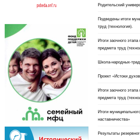
Родительский универс
Подведены итоги муни
труд (технология).
Итоги заочного этапа
предмета труд (техно
Школа-народных-трад
Проект «Истоки духов
Итоги заочного этапа
предмета труд (техно
Итоги муниципального
наставничества»
Результаты резервног