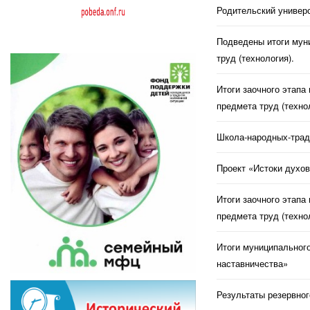
Родительский универс
Подведены итоги муни
труд (технология).
Итоги заочного этапа
предмета труд (техно
Школа-народных-трад
Проект «Истоки духов
Итоги заочного этапа
предмета труд (техно
Итоги муниципального
наставничества»
Результаты резервног