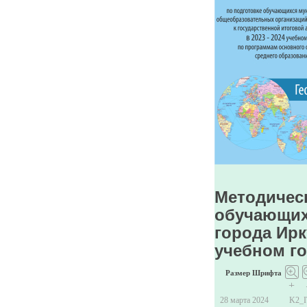
Методическ
обучающих
города Ирк
учебном г
Размер Шрифта
+
28 марта 2024
K2_